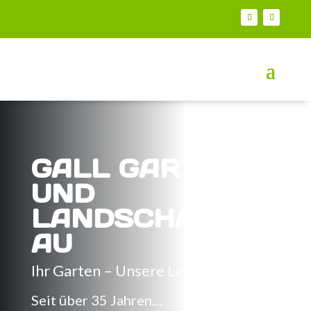
GALL GARTEN-
UND
LANDSCHAFTSB
AU
Ihr Garten – Unsere Leidenschaft
Seit über 35 Jahren…